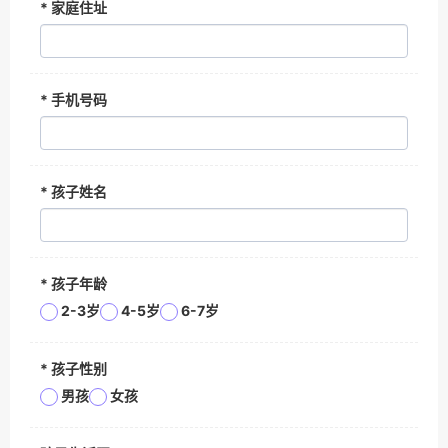
*
家庭住址
*
手机号码
*
孩子姓名
*
孩子年龄
2-3岁
4-5岁
6-7岁
*
孩子性别
男孩
女孩