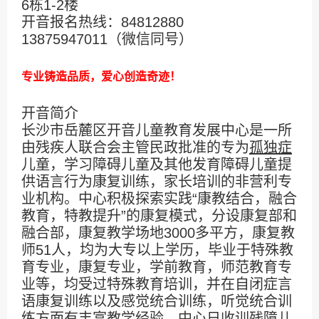
6栋1-2楼
开音报名热线：84812880
13875947011（微信同号）
专业铸造品质，爱心创造奇迹！
开音简介
长沙市岳麓区开音儿童教育发展中心是一所
由残疾人联合会主管民政批准的专为
孤独症
儿童，学习障碍儿童及其他发育障碍儿童提
供语言行为康复训练，家长培训的非营利专
业机构。中心积极探索实践“康教结合，融合
教育，特教提升”的康复模式，分设康复部和
融合部，康复教学场地3000多平方，康复教
师51人，均为大专以上学历，毕业于特殊教
育专业，康复专业，学前教育，师范教育专
业等，均受过特殊教育培训，并在自闭症言
语康复训练以及感觉统合训练，听觉统合训
练方面有丰富教学经验。中心日收训残障儿