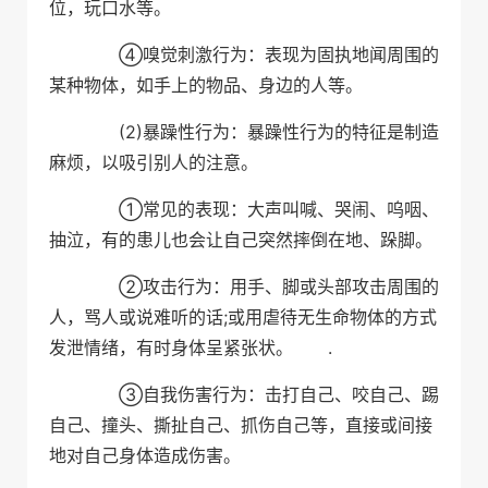
位，玩口水等。
④嗅觉刺激行为：表现为固执地闻周围的
某种物体，如手上的物品、身边的人等。
(2)暴躁性行为：暴躁性行为的特征是制造
麻烦，以吸引别人的注意。
①常见的表现：大声叫喊、哭闹、呜咽、
抽泣，有的患儿也会让自己突然摔倒在地、跺脚。
②攻击行为：用手、脚或头部攻击周围的
人，骂人或说难听的话;或用虐待无生命物体的方式
发泄情绪，有时身体呈紧张状。 .
③自我伤害行为：击打自己、咬自己、踢
自己、撞头、撕扯自己、抓伤自己等，直接或间接
地对自己身体造成伤害。