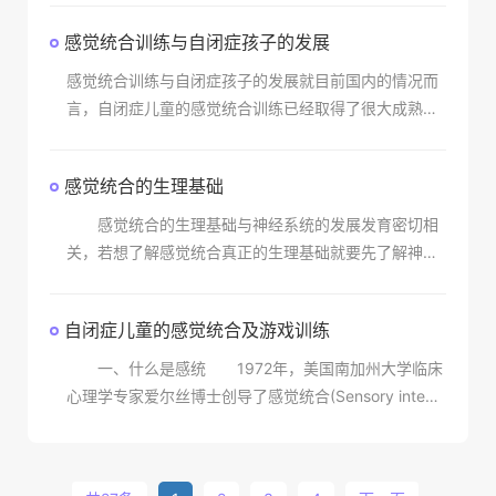
感觉统合训练与自闭症孩子的发展
感觉统合训练与自闭症孩子的发展就目前国内的情况而
言，自闭症儿童的感觉统合训练已经取得了很大成熟性
和成功性，但还是存在有一定的问题和缺陷。感觉统合
训练对自闭症疗效应科学评估，既不能夸大也不能低
感觉统合的生理基础
估。
感觉统合的生理基础与神经系统的发展发育密切相
关，若想了解感觉统合真正的生理基础就要先了解神经
系统的结构和功能。神经系统接收身体内外传来的感觉
刺激，产生认知，反应身体的姿势、动作、计划，并协
自闭症儿童的感觉统合及游戏训练
调情绪、
一、什么是感统 1972年，美国南加州大学临床
心理学专家爱尔丝博士创导了感觉统合(Sensory integr
ation)——即“感统”理论。 人的大脑是通过感觉学习
的方式达到感觉统合的，