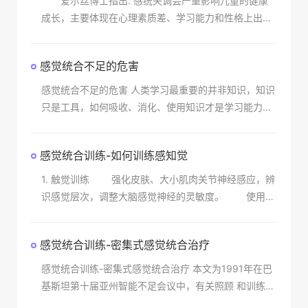
爱尔丝博士指出: 感统失调会严重影响儿童的健康
成长，主要体现在心理素质差、学习能力和性格上出现
障碍。 儿童天生都是天才，感统失调的孩子大脑和
身体各部协调出现障碍，许多优秀的方面却表现不出
感觉统合不足的危害
来，影
感觉统合不足的危害 人类学习最重要的并非知识，知识
只是工具，如何吸收、消化、使用知识才是学习能力。
学习能力是身体感官、神经组织及大脑间的互动，身体
的视、听、嗅味、触及
感觉统合训练-如何训练感知觉
1. 触觉训练 强化皮肤、大小肌肉关节神经感应，辨
识感觉层次，调整大脑感觉神经的灵敏度。 使用器
械：***球、波波池、平衡触觉板。 适应症：爱
哭、胆小、情绪化、怕陌生、笨手笨脚、怕人
感觉统合训练-密集式感觉统合治疗
感觉统合训练-密集式感觉统合治疗 本文为1991年在巴
基斯坦第十届亚州智能不足会议中，有关照顾 和训练智
能不足者征文的得奖论