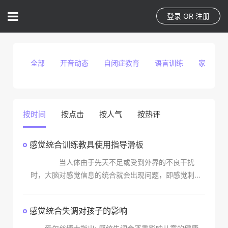
登录
OR
注册
全部
开音动态
自闭症教育
语言训练
家庭教育
按时间
按点击
按人气
按热评
感觉统合训练教具使用指导滑板
当人体由于先天不足或受到外界的不良干扰
时，大脑对感觉信息的统合就会出现问题，即感觉刺激
信息不能在人脑的中枢神经系统中进行有效的整合，从
而使整个机体不能和谐地运作，这时人体就会表现为感
感觉统合失调对孩子的影响
觉统合失调