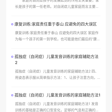
家庭对自闭症孩子的发展起到的作用至关重要，家
长是孩子的第一任老师。对自闭症儿童家庭而言主要是
训练他们对外界信息的传递的敏感性，并在这个信息传
出时做出一定程度的反应，由于自闭症患者本身对于交
康复训练:家庭责任重于泰山 应避免的四大误区
流的恐惧
康复训练:家庭责任重于泰山 应避免的四大误区 家庭作
为每一个孩子的第一到学校，也可能是他们最后的“康复
治疗培训中心”，该在自闭症儿童的康复治疗中扮演什么
角色呢？作为一种发育障碍性疾
孤独症（自闭症）儿童发音训练的家庭辅助方法
2
孤独症（自闭症）儿童发音训练的家庭辅助方法2 四、
用姿态表示服从简单指示方法：1、让孩子注意方向，一
边招手一边说：“到这边来”。如果孩子过来了，你
孤独症（自闭症）儿童发音训练的家庭辅助方法1
孤独症（自闭症）儿童发音训练的家庭辅助方法1 发音
训练的基础是正确的口型变化，足够的气息和正确的舌