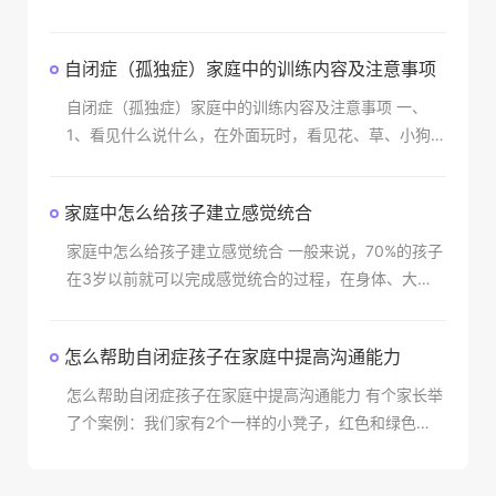
位等。因此在发音训练时首先要做好以上几个项目，但
是由于没有经过正规机
自闭症（孤独症）家庭中的训练内容及注意事项
自闭症（孤独症）家庭中的训练内容及注意事项 一、
1、看见什么说什么，在外面玩时，看见花、草、小狗等
等都可以告诉他。 2、大人做什么跟孩子说什么，
比如：我们扫地、刷碗
家庭中怎么给孩子建立感觉统合
家庭中怎么给孩子建立感觉统合 一般来说，70%的孩子
在3岁以前就可以完成感觉统合的过程，在身体、大
脑、感觉(视、听、嗅、味、触等感觉器官)之间建立起
协调的关系。建议家长在孩子还未学会走路
怎么帮助自闭症孩子在家庭中提高沟通能力
怎么帮助自闭症孩子在家庭中提高沟通能力 有个家长举
了个案例：我们家有2个一样的小凳子，红色和绿色
的，孩子认准红色是他的，不给别人坐，每次他爸爸坐
他红色的小凳子，他会把绿色的凳子搬来和他爸爸换，