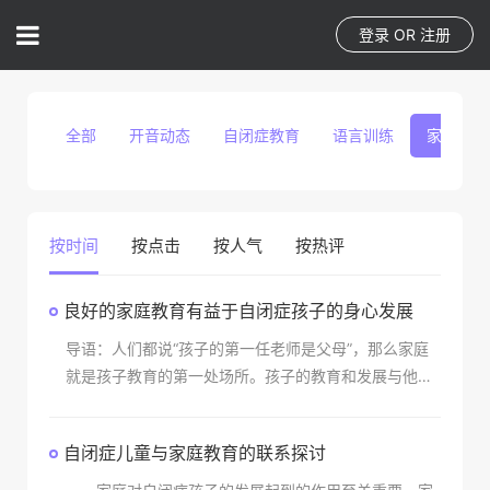
登录
OR
注册
全部
开音动态
自闭症教育
语言训练
家庭教育
按时间
按点击
按人气
按热评
良好的家庭教育有益于自闭症孩子的身心发展
导语：人们都说“孩子的第一任老师是父母”，那么家庭
就是孩子教育的第一处场所。孩子的教育和发展与他们
的的家庭有着千丝万缕的联系，家庭之间的人际关系、
家庭的氛围无形之中都在潜移默化的影响着孩子，所以
自闭症儿童与家庭教育的联系探讨
家庭教