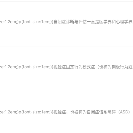
font-size:1.2em;}p{font-size:1em;}}自闭症诊断与评估一直是医学界和心理
font-size:1.2em;}p{font-size:1em;}}孤独症固定行为模式症（也称为刻板行
font-size:1.2em;}p{font-size:1em;}}孤独症，也被称为自闭症谱系障碍（AS