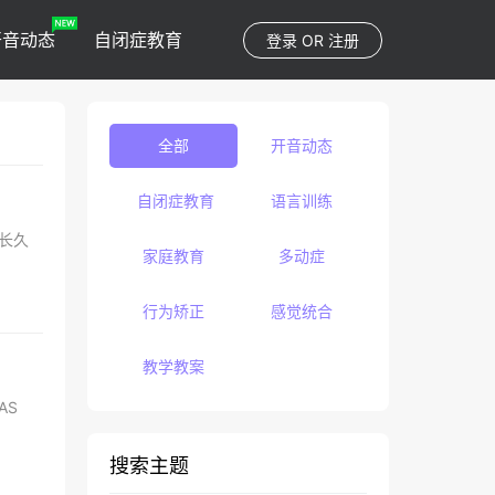
开音动态
自闭症教育
登录
OR
注册
全部
开音动态
自闭症教育
语言训练
碍，长久
家庭教育
多动症
行为矫正
感觉统合
教学教案
AS
搜索主题