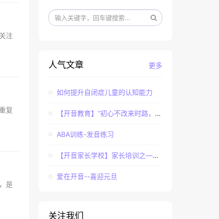
学界关注
人气文章
更多
如何提升自闭症儿童的认知能力
为或重复
【开音教育】“初心不改来时路，牢记使命永担当”——...
ABA训练-发音练习
【开音家长学校】家长培训之——亲子课程中家长如何辅...
爱在开音--喜迎元旦
D），是
关注我们