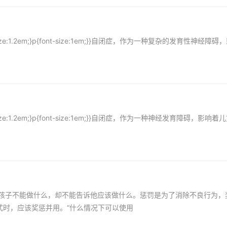
font-size:1.2em;}p{font-size:1em;}}自闭症，作为一种复杂的发育性神经障
font-size:1.2em;}p{font-size:1em;}}自闭症，作为一种神经发育障碍，影响
子不能做什么，却不能告诉他应该做什么。惩罚是为了消除不良行为，
式时，应该奖惩并用。“什么情况下可以使用