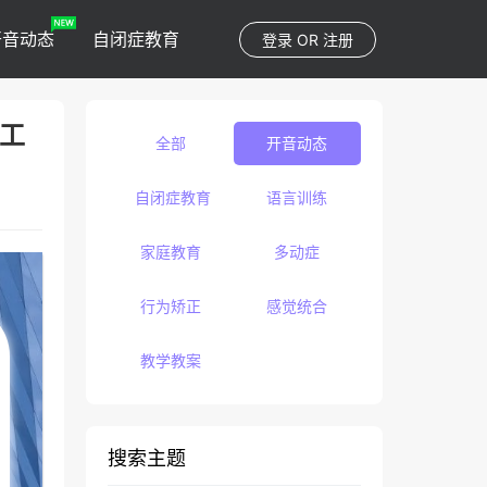
开音动态
自闭症教育
登录
OR
注册
中工
全部
开音动态
自闭症教育
语言训练
家庭教育
多动症
行为矫正
感觉统合
教学教案
搜索主题