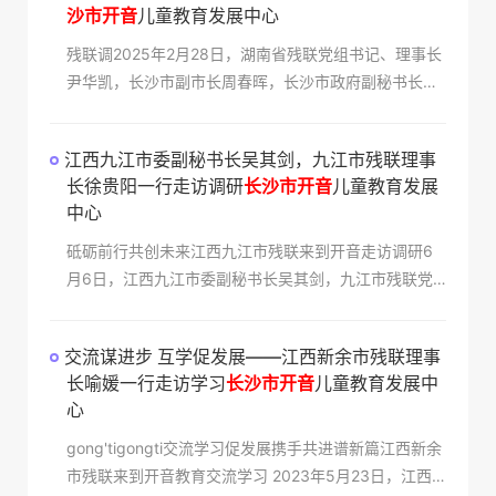
沙市开音
儿童教育发展中心
残联调2025年2月28日，湖南省残联党组书记、理事长
尹华凯，长沙市副市长周春晖，长沙市政府副秘书长冯
意刚，长沙市残联党组书记、理事长伍仁华，湘江新区
民政和社会保障局党组书记、局长李平波，岳麓区残联
江西九江市委副秘书长吴其剑，九江市残联理事
理
长徐贵阳一行走访调研
长沙市开音
儿童教育发展
中心
砥砺前行共创未来江西九江市残联来到开音走访调研6
月6日，江西九江市委副秘书长吴其剑，九江市残联党
组书记来到开音儿童教育发展中心进行走访调研，长沙
市残联副理事长曾军、贺海军等陪同。走进温馨整洁有
交流谋进步 互学促发展——江西新余市残联理事
爱的开音
长喻媛一行走访学习
长沙市开音
儿童教育发展中
心
gong'tigongti交流学习促发展携手共进谱新篇江西新余
市残联来到开音教育交流学习 2023年5月23日，江西