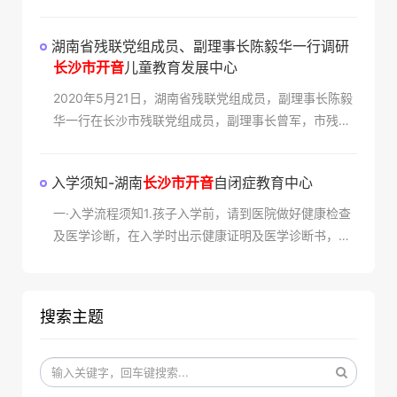
新余市残联理事长喻媛一行在长沙市残联的陪同下来到
长沙市开音儿童教育发展中心进行
湖南省残联党组成员、副理事长陈毅华一行调研
长沙市开音
儿童教育发展中心
2020年5月21日，湖南省残联党组成员，副理事长陈毅
华一行在长沙市残联党组成员，副理事长曾军，市残联
康复部部长朱阳辉，以及岳麓区残联领导陪同下来到长
沙市开音儿童教育发展中心就残疾儿童康复训练情况，
入学须知-湖南
长沙市开音
自闭症教育中心
机
一·入学流程须知1.孩子入学前，请到医院做好健康检查
及医学诊断，在入学时出示健康证明及医学诊断书，并
携带家长身份证复印件和孩子户口薄复印件。2.请家长
填写报名表（请按实际情况填写真实的材料及信息）。
3
搜索主题