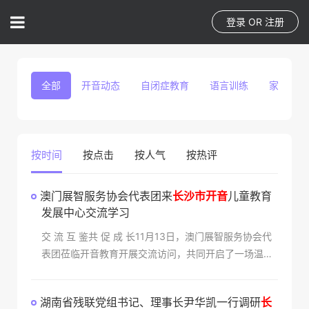
登录
OR
注册
全部
开音动态
自闭症教育
语言训练
家庭教育
按时间
按点击
按人气
按热评
澳门展智服务协会代表团来
长沙市开音
儿童教育
发展中心交流学习
交 流 互 鉴共 促 成 长11月13日，澳门展智服务协会代
表团莅临开音教育开展交流访问，共同开启了一场温暖
而有意义的专业对话。在开音教育毕晓芳主任的陪同
下，代表团一行实地参观了教学环境和康复课程，深
湖南省残联党组书记、理事长尹华凯一行调研
长