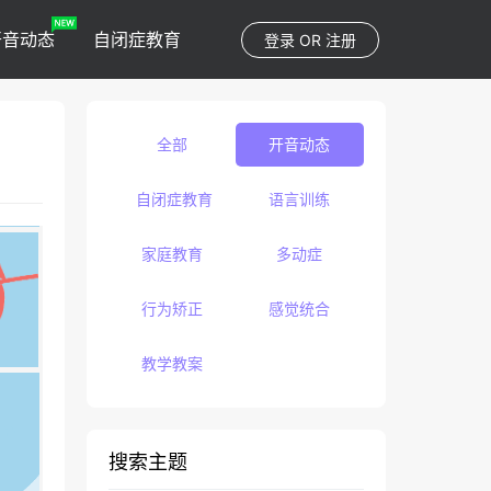
开音动态
自闭症教育
登录
OR
注册
全部
开音动态
自闭症教育
语言训练
家庭教育
多动症
行为矫正
感觉统合
教学教案
搜索主题