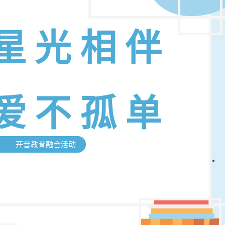
星 光 相 伴
爱 不 孤 单
开音教育融合活动