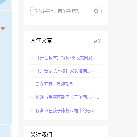
人气文章
更多
【开音教育】“初心不改来时路，牢记使命永担当”——...
【开音家长学校】家长培训之——亲子课程中家长如何辅...
爱在开音--喜迎元旦
长沙市岳麓区副区长王剑同志一行调研长沙市岳麓区开音...
预备班在孩子康复过程中的意义
关注我们